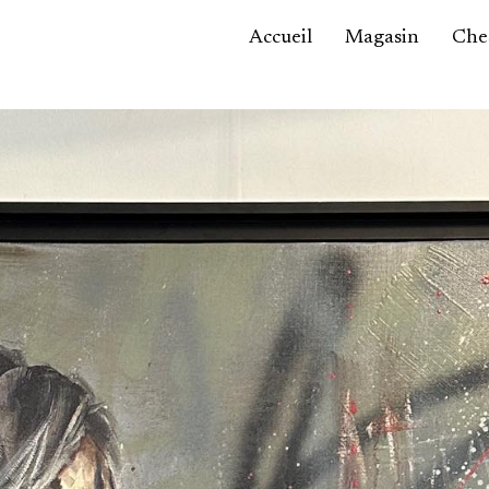
Accueil
Magasin
Ches
Accessoires,
maroquinerie
Asie / Afrique
Bijoux, montres
Céramique
Luminaires
Mobilier
Sculptures
Tableaux
Verrerie
Autre