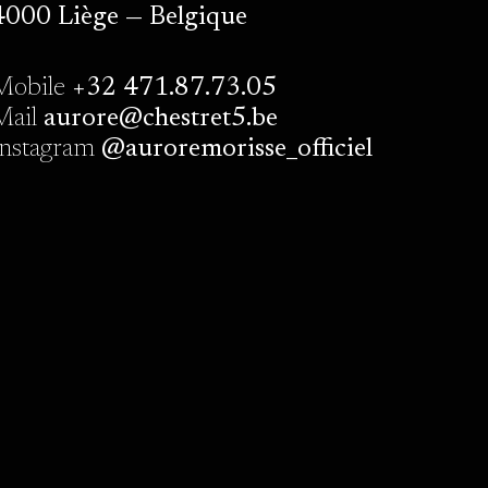
4000 Liège — Belgique
Mobile
+32 471.87.73.05
Mail
aurore@chestret5.be
Instagram
@auroremorisse_officiel