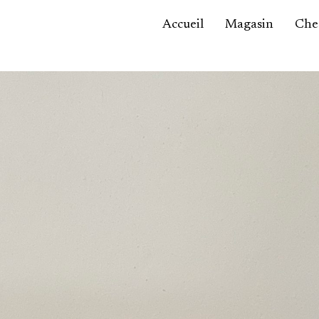
Accueil
Magasin
Ches
Accessoires,
maroquinerie
Asie / Afrique
Bijoux, montres
Céramique
Luminaires
Mobilier
Sculptures
Tableaux
Verrerie
Autre