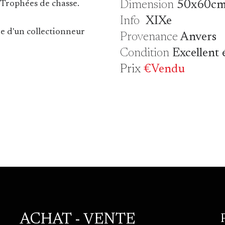
Dimension
50x60c
t Trophées de chasse.
Info
XIXe
ée d'un collectionneur
Provenance
Anvers
Condition
Excellent 
Prix
€Vendu
ACHAT - VENTE