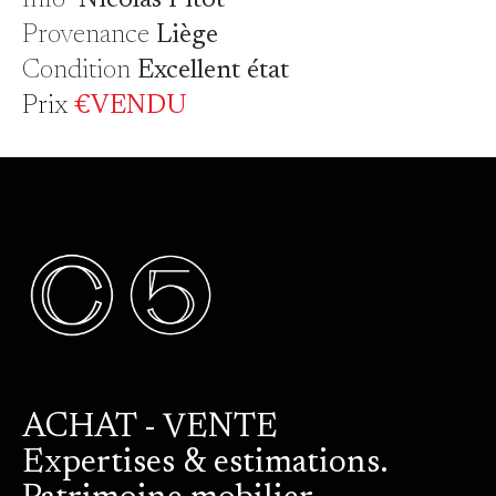
Info
Nicolas Pitot
Provenance
Liège
Condition
Excellent état
Prix
€VENDU
ACHAT - VENTE
Expertises & estimations.