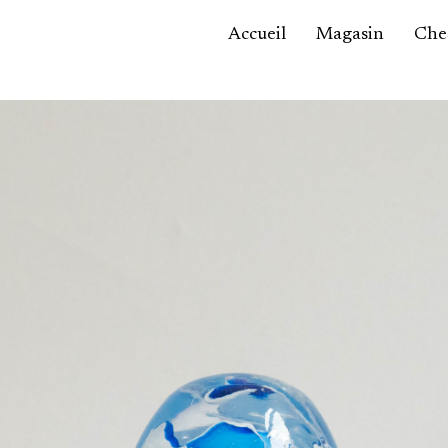
Accueil
Magasin
Ches
Accessoires,
maroquinerie
Asie / Afrique
Bijoux, montres
Céramique
Luminaires
Mobilier
Sculptures
Tableaux
Verrerie
Autre