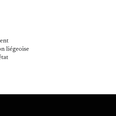
ment
n liégeoise
état