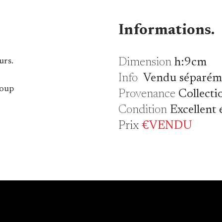
Informations.
Dimension
h:9cm
urs.
Info
Vendu séparé
loup
Provenance
Collectio
Condition
Excellent 
Prix
€VENDU