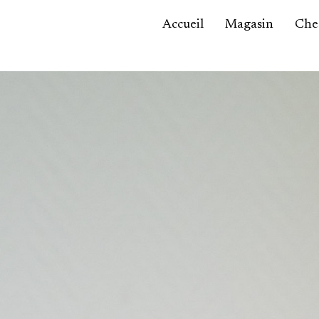
Accueil
Magasin
Ches
Accessoires,
maroquinerie
Asie / Afrique
Bijoux, montres
Céramique
Luminaires
Mobilier
Sculptures
Tableaux
Verrerie
Autre