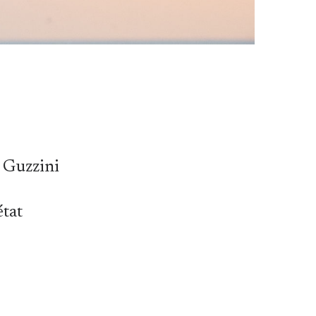
 Guzzini
état