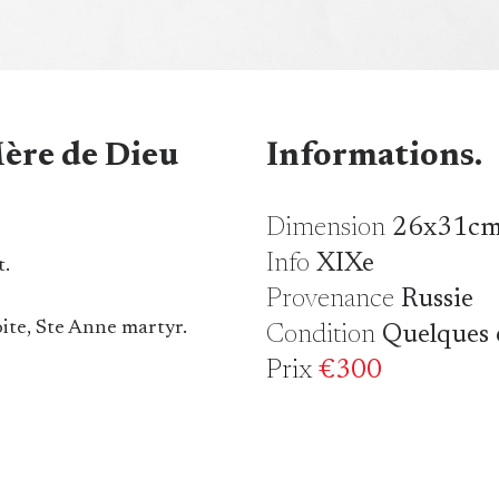
Mère de Dieu
Informations.
Dimension
26x31c
Info
XIXe
nt.
Provenance
Russie
oite, Ste Anne martyr.
Condition
Quelques é
Prix
€300