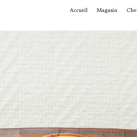
Accueil
Magasin
Ches
Accessoires,
maroquinerie
Asie / Afrique
Bijoux, montres
Céramique
Luminaires
Mobilier
Sculptures
Tableaux
Verrerie
Autre