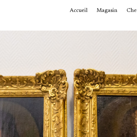
Accueil
Magasin
Ches
Accessoires,
maroquinerie
Asie / Afrique
Bijoux, montres
Céramique
Luminaires
Mobilier
Sculptures
Tableaux
Verrerie
Autre