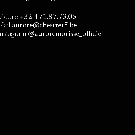
Mobile
+32 471.87.73.05
Mail
aurore@chestret5.be
Instagram
@auroremorisse_officiel