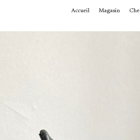
Accueil
Magasin
Ches
Accessoires,
maroquinerie
Asie / Afrique
Bijoux, montres
Céramique
Luminaires
Mobilier
Sculptures
Tableaux
Verrerie
Autre