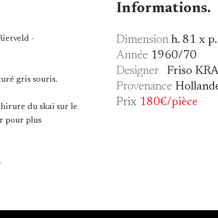
Informations.
Dimension
h. 81 x p.
ietveld -
Année
1960/70
Designer
Friso KR
uré gris souris.
Provenance
Holland
Prix
180€/pièce
irure du skaï sur le
er pour plus
.