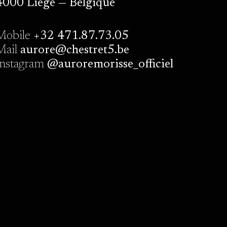
4000 Liège — Belgique
Mobile
+32 471.87.73.05
Mail
aurore@chestret5.be
Instagram
@auroremorisse_officiel