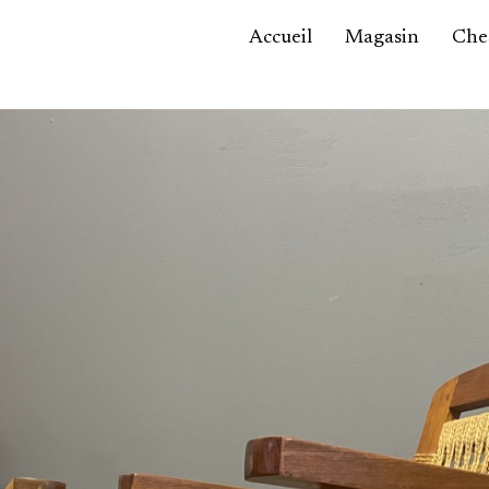
Accueil
Magasin
Ches
Accessoires,
maroquinerie
Asie / Afrique
Bijoux, montres
Céramique
Luminaires
Mobilier
Sculptures
Tableaux
Verrerie
Autre