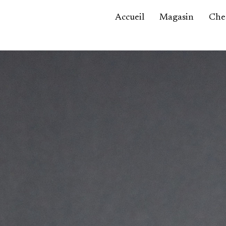
Accueil
Magasin
Ches
Accessoires,
maroquinerie
Asie / Afrique
Bijoux, montres
Céramique
Luminaires
Mobilier
Sculptures
Tableaux
Verrerie
Autre