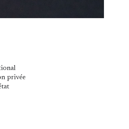
tional
on privée
état