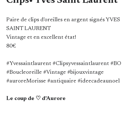
Clips• Yves Saint Laurent
Paire de clips d'oreilles en argent signés YVES
SAINT LAURENT
Vintage et en excellent état!
80€
#Yvessaintlaurent #Clipsyvessaintlaurent #BO
#Boucleoreille #Vintage #bijouxvintage
#auroreMorisse #antiquaire #ideecadeaunoel
Le coup de ♡ d'Aurore