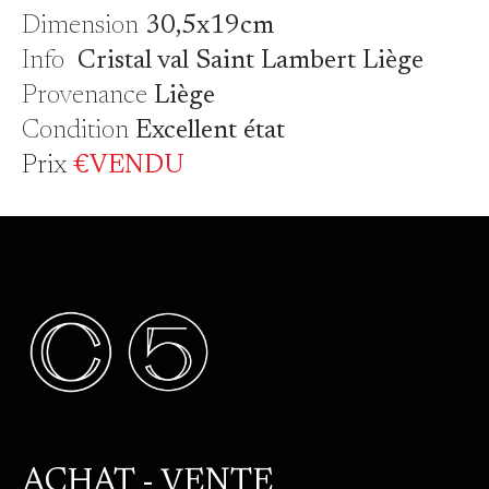
Dimension
30,5x19cm
Info
Cristal val Saint Lambert Liège
Provenance
Liège
Condition
Excellent état
Prix
€VENDU
ACHAT - VENTE