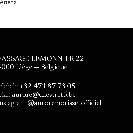
général
PASSAGE LEMONNIER 22
4000 Liège — Belgique
Mobile
+32 471.87.73.05
Mail
aurore@chestret5.be
Instagram
@auroremorisse_officiel