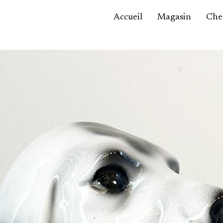
Accueil
Magasin
Ches
Accessoires,
maroquinerie
Asie / Afrique
Bijoux, montres
Céramique
Luminaires
Mobilier
Sculptures
Tableaux
Verrerie
Autre