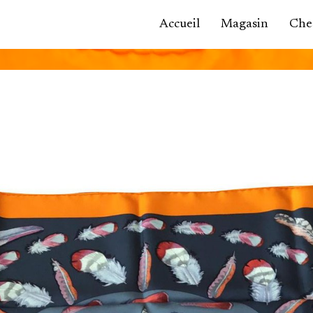
Accueil
Magasin
Ches
Accessoires,
maroquinerie
Asie / Afrique
Bijoux, montres
Céramique
Luminaires
Mobilier
Sculptures
Tableaux
Verrerie
Autre