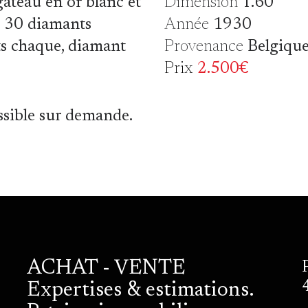
âteau en or blanc et
Dimension
T.60
e 30 diamants
Année
1930
ts chaque, diamant
Provenance
Belgiqu
Prix
2.500€
ssible sur demande.
ACHAT - VENTE
Expertises & estimations.