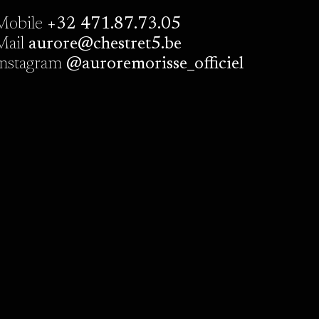
Mobile
+32 471.87.73.05
Mail
aurore@chestret5.be
Instagram
@auroremorisse_officiel