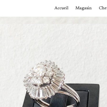
Accueil
Magasin
Ches
Accessoires,
maroquinerie
Asie / Afrique
Bijoux, montres
Céramique
Luminaires
Mobilier
Sculptures
Tableaux
Verrerie
Autre