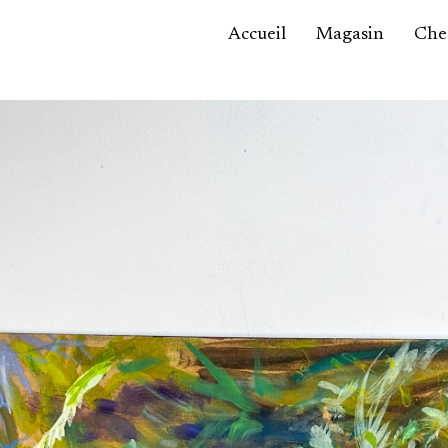
Accueil
Magasin
Ches
Accessoires,
maroquinerie
Asie / Afrique
Bijoux, montres
Céramique
Luminaires
Mobilier
Sculptures
Tableaux
Verrerie
Autre