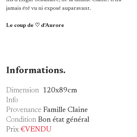
fils d'Edgar Scauflaire, de la famille Claine. Il n'a
jamais été vu ni exposé auparavant.
Le coup de ♡ d'Aurore
Informations.
Dimension
120x89cm
Info
Provenance
Famille Claine
Condition
Bon état général
Prix
€VENDU