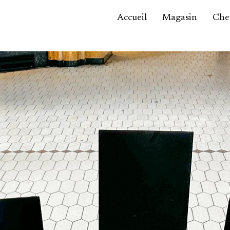
Accueil
Magasin
Ches
Accessoires,
maroquinerie
Asie / Afrique
Bijoux, montres
Céramique
Luminaires
Mobilier
Sculptures
Tableaux
Verrerie
Autre