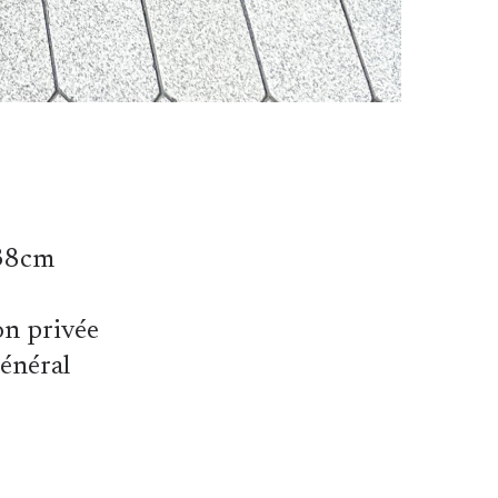
38cm
on privée
général