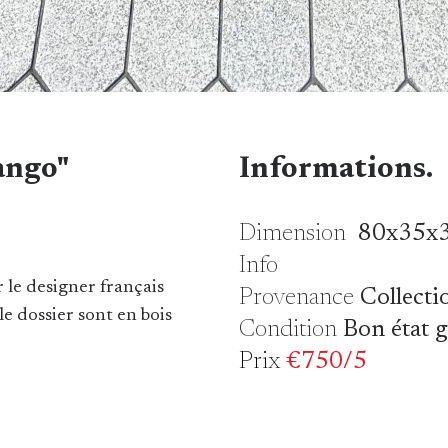
ango"
Informations.
Dimension
80x35x
Info
 le designer français
Provenance
Collecti
le dossier sont en bois
Condition
Bon état 
Prix
€750/5