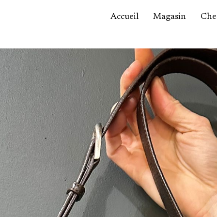
Accueil
Magasin
Ches
Accessoires,
maroquinerie
Asie / Afrique
Bijoux, montres
Céramique
Luminaires
Mobilier
Sculptures
Tableaux
Verrerie
Autre