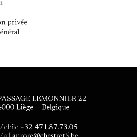
m
on privée
général
PASSAGE LEMONNIER 22
4000 Liège — Belgique
Mobile
+32 471.87.73.05
Mail
aurore@chestret5.be