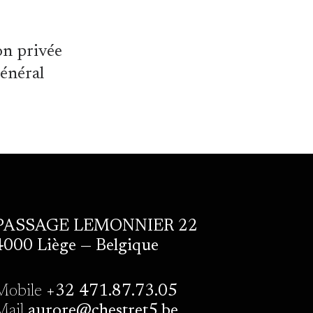
on privée
général
PASSAGE LEMONNIER 22
4000 Liège — Belgique
Mobile
+32 471.87.73.05
Mail
aurore@chestret5.be