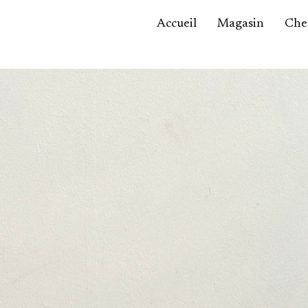
Accueil
Magasin
Ches
Accessoires,
maroquinerie
Asie / Afrique
Bijoux, montres
Céramique
Luminaires
Mobilier
Sculptures
Tableaux
Verrerie
Autre