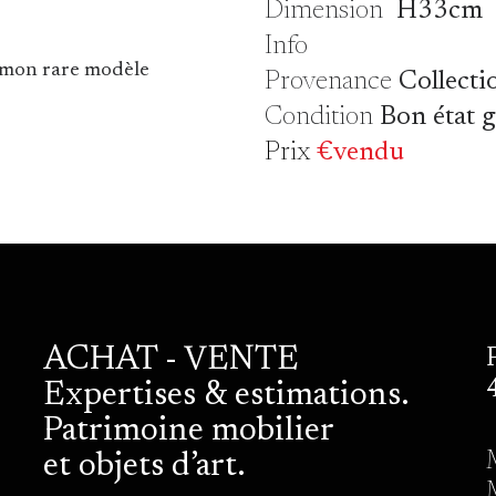
Dimension
H33cm
Info
simon rare modèle
Provenance
Collecti
Condition
Bon état 
Prix
€vendu
ACHAT - VENTE
Expertises & estimations.
Patrimoine mobilier
et objets d’art.