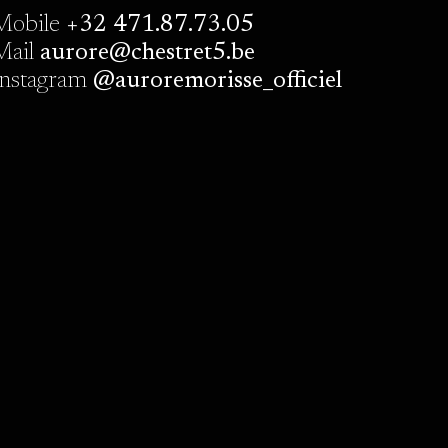
Mobile
+32 471.87.73.05
Mail
aurore@chestret5.be
Instagram
@auroremorisse_officiel