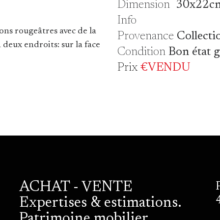
Dimension
30x22c
Info
ons rougeâtres avec de la
Provenance
Collecti
à deux endroits: sur la face
Condition
Bon état 
Prix
€VENDU
ACHAT - VENTE
Expertises & estimations.
Patrimoine mobilier