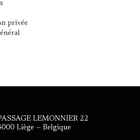
m
on privée
général
PASSAGE LEMONNIER 22
4000 Liège — Belgique