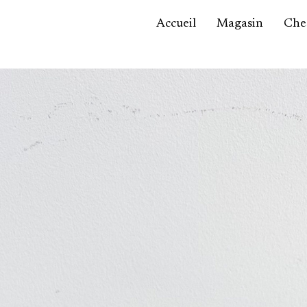
Accueil
Magasin
Ches
Accessoires,
maroquinerie
Asie / Afrique
Bijoux, montres
Céramique
Luminaires
Mobilier
Sculptures
Tableaux
Verrerie
Autre