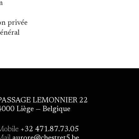
m
on privée
général
PASSAGE LEMONNIER 22
4000 Liège — Belgique
Mobile
+32 471.87.73.05
Mail
aurore@chestret5.be