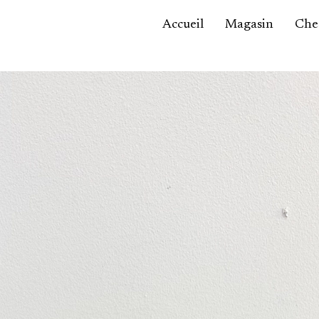
Accueil
Magasin
Ches
Accessoires,
maroquinerie
Asie / Afrique
Bijoux, montres
Céramique
Luminaires
Mobilier
Sculptures
Tableaux
Verrerie
Autre