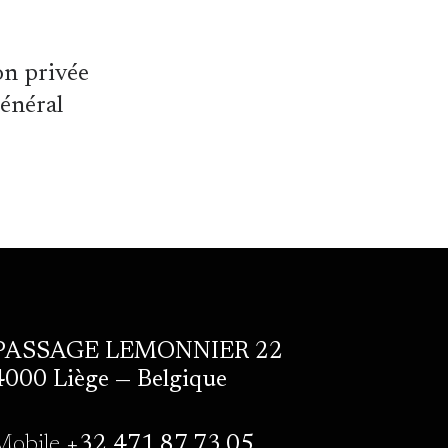
on privée
général
PASSAGE LEMONNIER 22
4000 Liège — Belgique
Mobile
+32 471.87.73.05