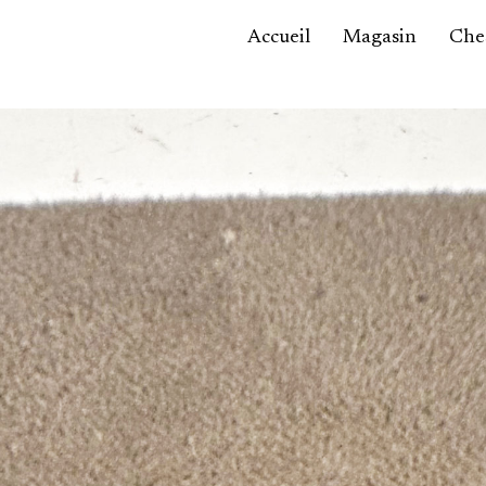
Accueil
Magasin
Ches
Accessoires,
maroquinerie
Asie / Afrique
Bijoux, montres
Céramique
Luminaires
Mobilier
Sculptures
Tableaux
Verrerie
Autre