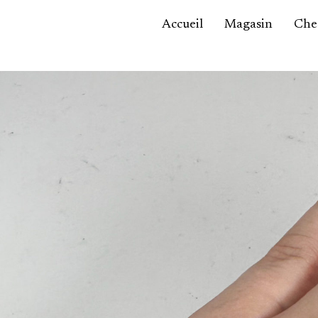
Accueil
Magasin
Ches
Accessoires,
maroquinerie
Asie / Afrique
Bijoux, montres
Céramique
Luminaires
Mobilier
Sculptures
Tableaux
Verrerie
Autre