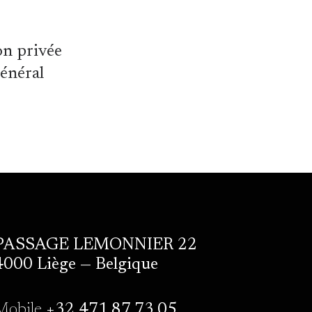
on privée
général
PASSAGE LEMONNIER 22
4000 Liège — Belgique
Mobile
+32 471.87.73.05