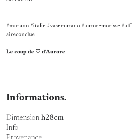
cadeau ! 🎁
#murano #italie #vasemurano #auroremorisse #aff
aireconclue
Le coup de ♡ d'Aurore
Informations.
Dimension
h28cm
Info
Provenance