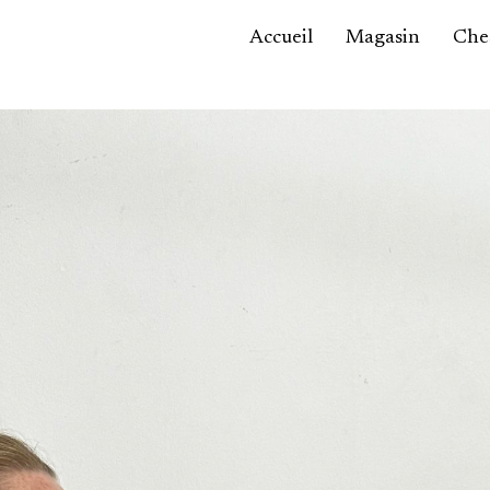
Accueil
Magasin
Ches
Accessoires,
maroquinerie
Asie / Afrique
Bijoux, montres
Céramique
Luminaires
Mobilier
Sculptures
Tableaux
Verrerie
Autre