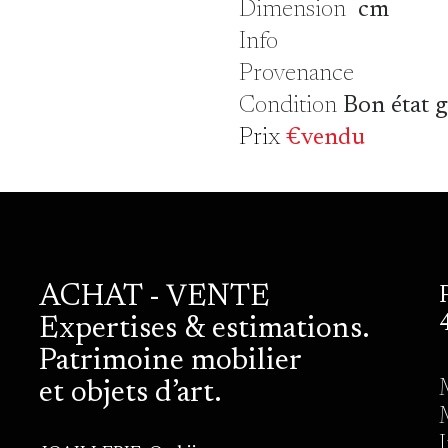
Dimension
cm
Info
Provenance
Condition
Bon état 
Prix
€vendu
ACHAT - VENTE
Expertises & estimations.
Patrimoine mobilier
et objets d’art.