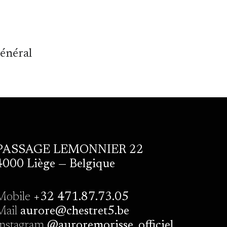
général
PASSAGE LEMONNIER 22
4000 Liège — Belgique
Mobile
+32 471.87.73.05
Mail
aurore@chestret5.be
Instagram
@auroremorisse_officiel