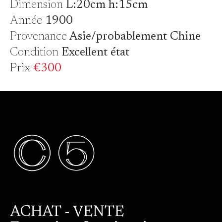
Dimension
L:20cm h:15cm
Année
1900
Provenance
Asie/probablement Chine
Condition
Excellent état
Prix
€300
ACHAT - VENTE