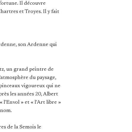
 fortune. Il découvre
artres et Troyes. Il y fait
’Ardenne, son Ardenne qui
tz, un grand peintre de
l’atmosphère du paysage,
 pinceaux vigoureux qui ne
Après les années 20, Albert
 l’Envol » et « l’Art libre »
enom.
ures de la Semois le