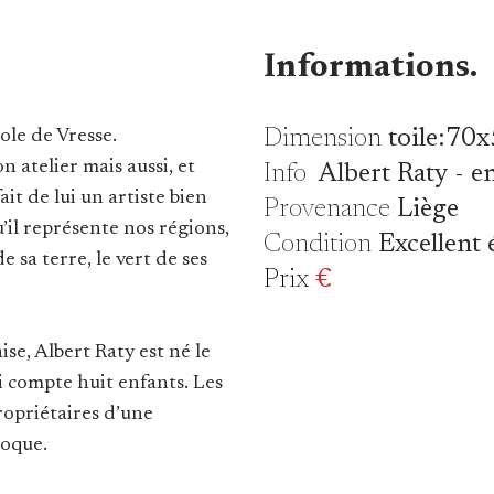
Informations.
Dimension
toile:70
cole de Vresse.
n atelier mais aussi, et
Info
Albert Raty - 
it de lui un artiste bien
Provenance
Liège
u’il représente nos régions,
Condition
Excellent 
e sa terre, le vert de ses
Prix
€
ise, Albert Raty est né le
ui compte huit enfants. Les
ropriétaires d’une
poque.