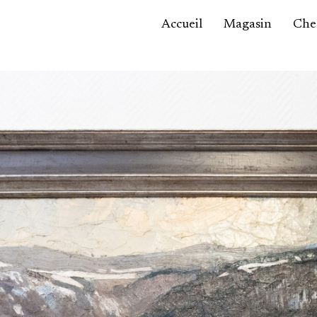
Accueil
Magasin
Ches
Accessoires,
maroquinerie
Asie / Afrique
Bijoux, montres
Céramique
Luminaires
Mobilier
Sculptures
Tableaux
Verrerie
Autre