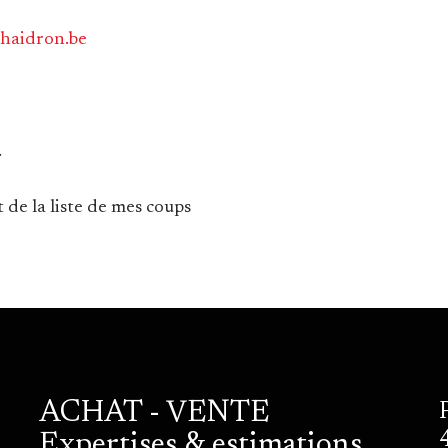
haidron.be
.
 de la liste de mes coups
ACHAT - VENTE
Expertises & estimations.