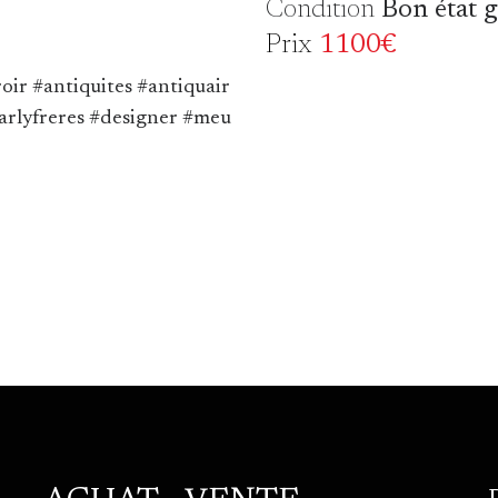
Condition
Bon état 
Prix
1100€
oir #antiquites #antiquair
marlyfreres #designer #meu