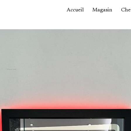
Accueil
Magasin
Ches
Accessoires,
maroquinerie
Asie / Afrique
Bijoux, montres
Céramique
Luminaires
Mobilier
Sculptures
Tableaux
Verrerie
Autre