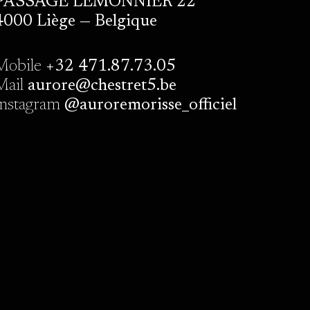
PASSAGE LEMONNIER 22
4000 Liège — Belgique
Mobile
+32 471.87.73.05
Mail
aurore@chestret5.be
Instagram
@auroremorisse_officiel