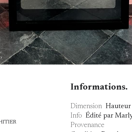
Informations.
Dimension
Hauteur 
Info
Édité par Mar
 HITIER
Provenance