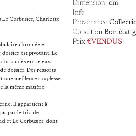
Dimension
cm
Info
s Le Corbusier, Charlotte
Provenance
Collecti
Condition
Bon état 
Prix
€VENDUS
ubulaire chromée et
 dossier est pivotant. Le
roits soudés entre eux.
 de dossier. Des ressorts
t une meilleure souplesse
de la même matière.
rne. Il appartient à
us par le trio de
nd et Le Corbusier, dont