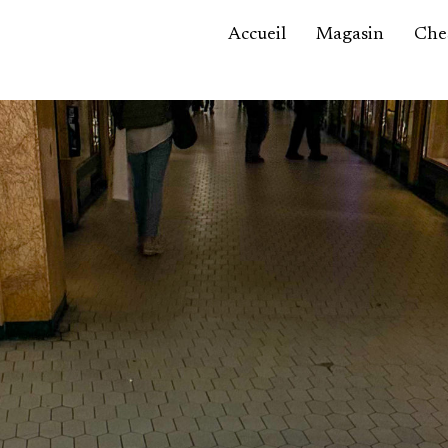
Accueil
Magasin
Ches
Accessoires,
maroquinerie
Asie / Afrique
Bijoux, montres
Céramique
Luminaires
Mobilier
Sculptures
Tableaux
Verrerie
Autre