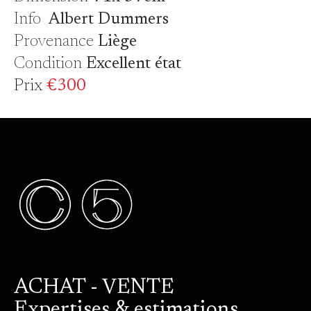
Info
Albert Dummers
Provenance
Liège
Condition
Excellent état
Prix
€300
ACHAT - VENTE
Expertises & estimations.